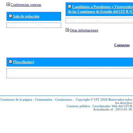
Conferencias conexas
Candidatos a Presidentes y Vicepreside
de las Comisiones de Estudio del UIT R 
Sala de redacción
Otras informaciones
Contactos
[Newsflashes]
Comienzo de la página
-
Comentarios
-
Contáctenos
-
Copyright © UIT 2026
Reservados todos
los derechos
Contacto público :
Coordenador Web del UIT-R
Actualizado el : 2013-01-30