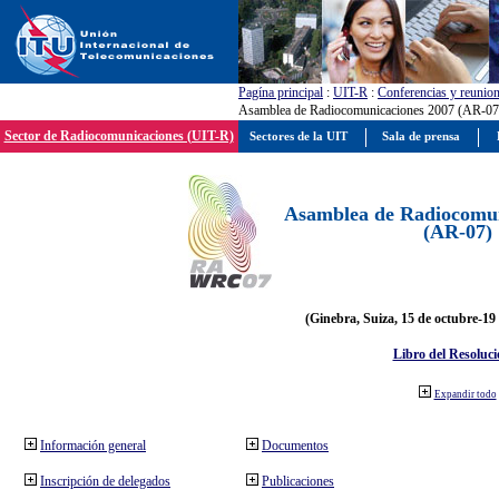
Pagína principal
:
UIT-R
:
Conferencias y reunio
Asamblea de Radiocomunicaciones 2007 (AR-07
Sector de Radiocomunicaciones (UIT-R)
Sectores de la UIT
Sala de prensa
Asamblea de Radiocomun
(AR-07)
(Ginebra, Suiza, 15 de octubre-19
Libro del Resoluci
Expandir todo
Información general
Documentos
Inscripción de delegados
Publicaciones