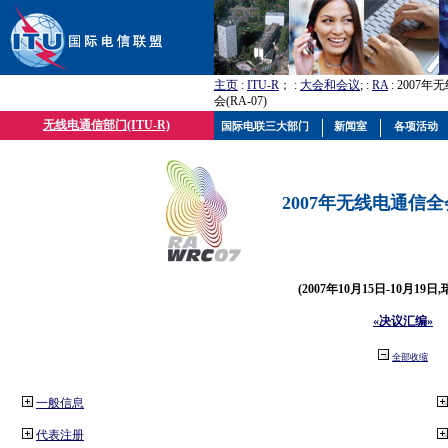
主页
:
ITU-R
； :
大会和会议
; :
RA
: 2007
会(RA-07)
无线电通信部门(ITU-R)
国际电联三大部门
新闻室
各项活动
2007年无线电通信全会(
(2007年10月15日-10月19日
«决议汇编»
全部收缩
一般信息
代表注册