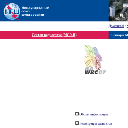
Домашний
:
Сектор радиосвязи (МСЭ-R)
Секторы 
Общая информация
Регистрация делегатов