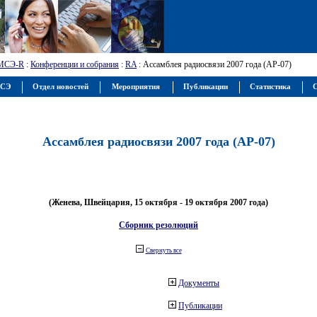
МСЭ-R
:
Конференции и собрания
:
RA
: Ассамблея радиосвязи 2007 года (АР-07)
МСЭ
Отдел новостей
Мероприятия
Публикации
Статистика
С
Ассамблея радиосвязи 2007 года (АР-07)
(Женева, Швейцария, 15 октября - 19 октября 2007 года)
Сборник резолюций
Свернуть все
Документы
Публикации