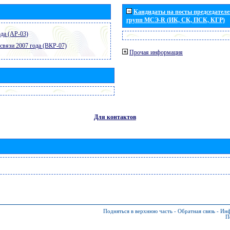
Кандидаты на посты председателей
групп МСЭ-R (ИК, СК, ПСК, КГР)
да (АР-03)
связи 2007 года (ВКР-07)
Прочая информация
Для контактов
Подняться в верхнюю часть
-
Обратная связь
-
Инф
П