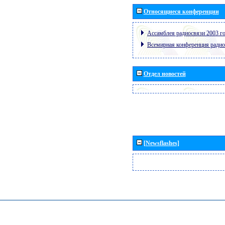
Относящиеся конференции
Ассамблея радиосвязи 2003 го
Всемирная конференция радио
Отдел новостей
[Newsflashes]