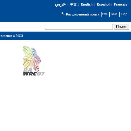
عربي
English
Español
Français
|
中文
|
|
|
Расширенный поиск
ведения о МСЭ