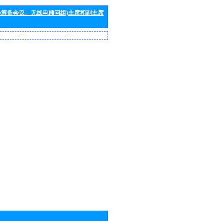
会筹备会议、无线电顾问组)主席和副主席