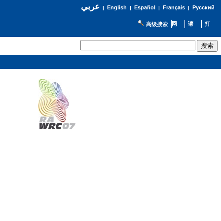
عربي
English
Español
Français
Русский
|
|
|
|
高级搜索