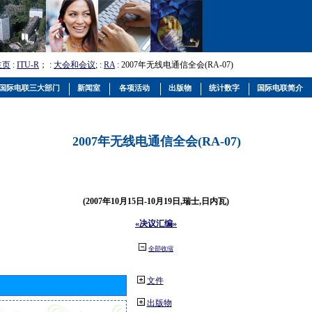
主页
:
ITU-R
； :
大会和会议
; :
RA
: 2007年无线电通信全会(RA-07)
国际电联三大部门
新闻室
各项活动
出版物
统计数字
国际电联简介
2007年无线电通信全会(RA-07)
(2007年10月15日-10月19日,瑞士,日内瓦)
«决议汇编»
全部收缩
文件
出版物