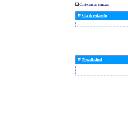
Conferencias conexas
Sala de redacción
[Newsflashes]