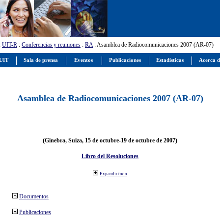
:
UIT-R
:
Conferencias y reuniones
:
RA
: Asamblea de Radiocomunicaciones 2007 (AR-07)
 UIT
Sala de prensa
Eventos
Publicaciones
Estadísticas
Acerca d
Asamblea de Radiocomunicaciones 2007 (AR-07)
(Ginebra, Suiza, 15 de octubre-19 de octubre de 2007)
Libro del Resoluciones
Expandir todo
Documentos
Publicaciones