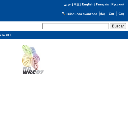
English
Français
Русский
عربي
|
中文
|
|
|
Búsqueda avanzada
e la UIT