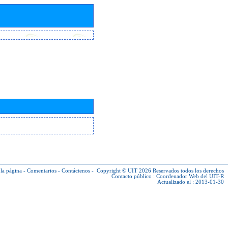
la página
-
Comentarios
-
Contáctenos
-
Copyright © UIT 2026
Reservados todos los derechos
Contacto público :
Coordenador Web del UIT-R
Actualizado el : 2013-01-30