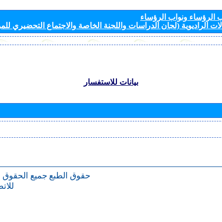
الرؤساء ونواب الرؤساء
ات الراديوية (لجان الدراسات واللجنة الخاصة والاجتماع التحضيري للمؤ
بيانات للاستفسار
حقوق الطبع
جميع الحقوق 
للات