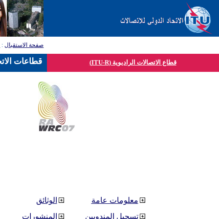
صفحة الاستقبال
:
ق
قطاعات الاتح
قطاع الاتصالات الراديوية (ITU-R)
معلومات عامة
الوثائق
تسجيل المندوبين
المنشورات