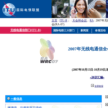
主页
:
ITU-R
； :
大会和会议
; :
RA
: 2007
会(RA-07)
无线电通信部门(ITU-R)
国际电联三大部门
新闻室
各项活动
2007年无线电通信全会(
(2007年10月15日-10月19日
«决议汇编»
全部收缩
一般信息
邀请函、注册和其它函件