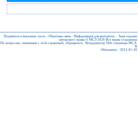
Подняться в верхнюю часть
-
Обратная связь
-
Информация для контактов
-
Знак охраны
авторского права © МСЭ 2026
Все права сохранены
По вопросам, связанным с этой страницей, обращаться :
Координатор Web-страницы МСЭ-
R
Обновлено : 2013-01-30