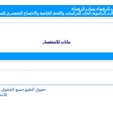
الرؤساء ونواب الرؤساء
ات الراديوية (لجان الدراسات واللجنة الخاصة والاجتماع التحضيري للمؤ
بيانات للاستفسار
حقوق الطبع
جميع الحقوق 
للات