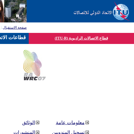
صفحة الاستقبال
:
ق
قطاعات الاتح
قطاع الاتصالات الراديوية (ITU-R)
معلومات عامة
الوثائق
تسجيل المندوبين
المنشورات