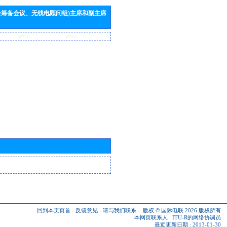
会筹备会议、无线电顾问组)主席和副主席
回到本页页首
-
反馈意见
-
请与我们联系
-
版权 © 国际电联 2026
版权所有
本网页联系人 :
ITU-R的网络协调员
最近更新日期 : 2013-01-30