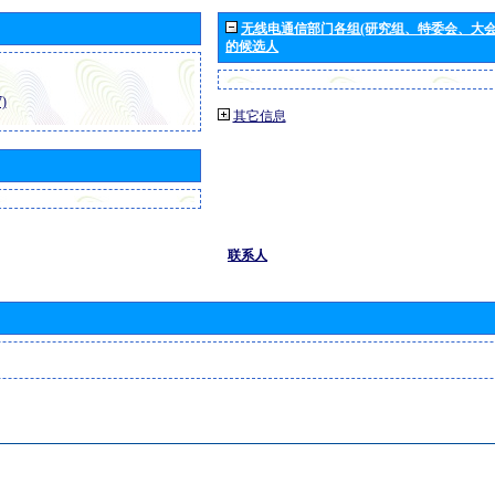
无线电通信部门各组(研究组、特委会、大
的候选人
)
其它信息
联系人