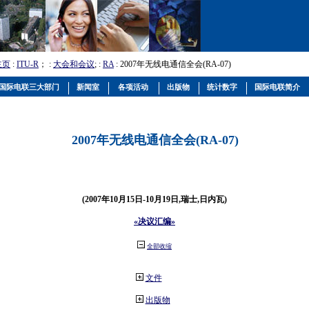
主页
:
ITU-R
； :
大会和会议
; :
RA
: 2007年无线电通信全会(RA-07)
国际电联三大部门
新闻室
各项活动
出版物
统计数字
国际电联简介
2007年无线电通信全会(RA-07)
(2007年10月15日-10月19日,瑞士,日内瓦)
«决议汇编»
全部收缩
文件
出版物