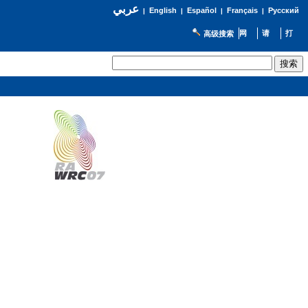
عربي
English
Español
Français
Русский
|
|
|
|
高级搜索