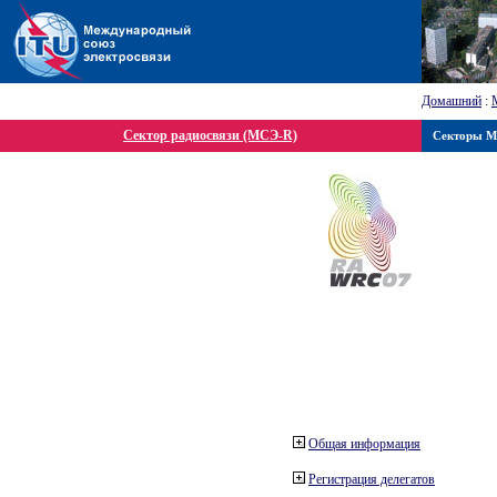
Домашний
:
Сектор радиосвязи (МСЭ-R)
Секторы 
Общая информация
Регистрация делегатов