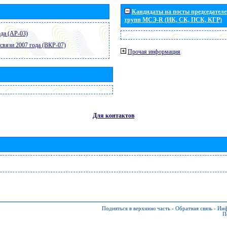
Кандидаты на посты председателей
групп МСЭ-R (ИК, СК, ПСК, КГР)
да (АР-03)
связи 2007 года (ВКР-07)
Прочая информация
Для контактов
Подняться в верхнюю часть
-
Обратная связь
-
Инф
П