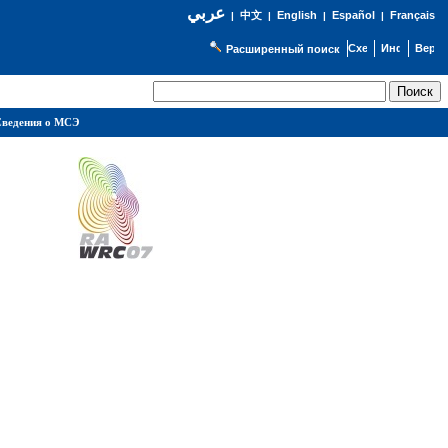
عربي
English
Español
Français
|
中文
|
|
|
Расширенный поиск
ведения о МСЭ