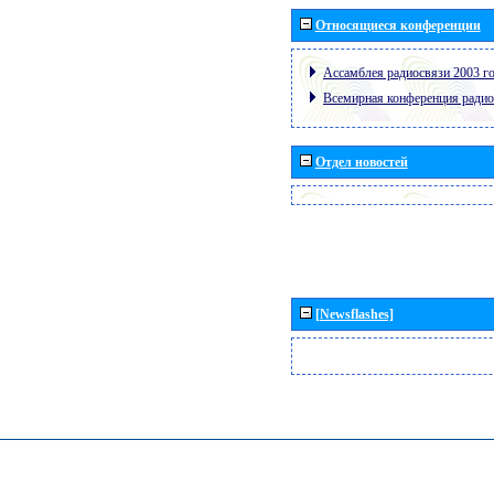
Относящиеся конференции
Ассамблея радиосвязи 2003 го
Всемирная конференция радио
Отдел новостей
[Newsflashes]