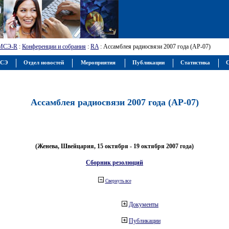
МСЭ-R
:
Конференции и собрания
:
RA
: Ассамблея радиосвязи 2007 года (АР-07)
МСЭ
Отдел новостей
Мероприятия
Публикации
Статистика
С
Ассамблея радиосвязи 2007 года (АР-07)
(Женева, Швейцария, 15 октября - 19 октября 2007 года)
Сборник резолюций
Свернуть все
Документы
Публикации