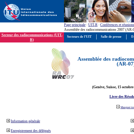
Page principale
:
UIT-R
:
Conférences et réunion
Assemblée des radiocommunications 2007 (AR-
Secteur des radiocommunications (UIT-
Secteurs de l'UIT
Salle de presse
E
R)
Assemblée des radiocom
(AR-07
(Genève, Suisse, 15 octobre
Livre des Résol
Masquer to
Information générale
Enregistrement des délégués