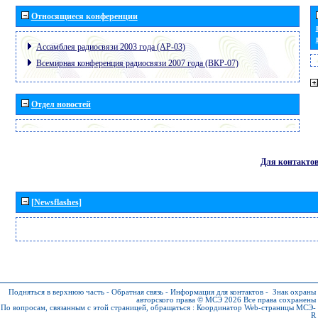
Относящиеся конференции
Ассамблея радиосвязи 2003 года (АР-03)
Всемирная конференция радиосвязи 2007 года (ВКР-07)
Отдел новостей
Для контакто
[Newsflashes]
Подняться в верхнюю часть
-
Обратная связь
-
Информация для контактов
-
Знак охраны
авторского права © МСЭ 2026
Все права сохранены
По вопросам, связанным с этой страницей, обращаться :
Координатор Web-страницы МСЭ-
R