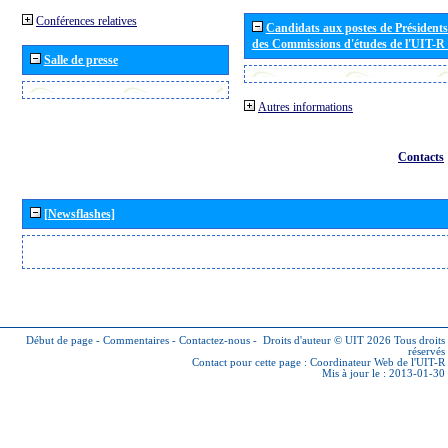
Conférences relatives
Candidats aux postes de Présidents 
des Commissions d'études de l'UIT-R
Salle de presse
Autres informations
Contacts
[Newsflashes]
Début de page
-
Commentaires
-
Contactez-nous
-
Droits d'auteur © UIT 2026
Tous droits
réservés
Contact pour cette page :
Coordinateur Web de l'UIT-R
Mis à jour le : 2013-01-30