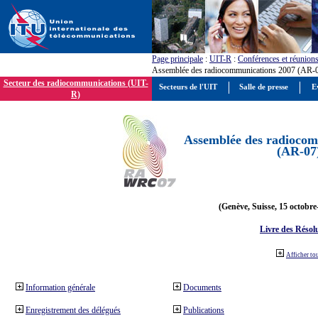
Page principale
:
UIT-R
:
Conférences et réunion
Assemblée des radiocommunications 2007 (AR-
Secteur des radiocommunications (UIT-
Secteurs de l'UIT
Salle de presse
E
R)
Assemblée des radiocom
(AR-07
(Genève, Suisse, 15 octobre
Livre des Résol
Afficher to
Information générale
Documents
Enregistrement des délégués
Publications