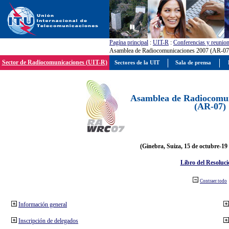
Pagína principal
:
UIT-R
:
Conferencias y reunio
Asamblea de Radiocomunicaciones 2007 (AR-07
Sector de Radiocomunicaciones (UIT-R)
Sectores de la UIT
Sala de prensa
Asamblea de Radiocomun
(AR-07)
(Ginebra, Suiza, 15 de octubre-19
Libro del Resoluci
Contraer todo
Información general
Inscripción de delegados