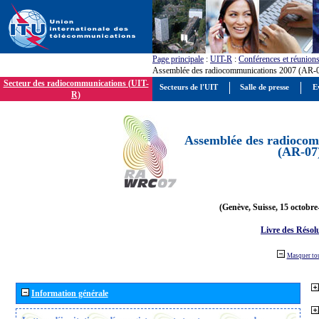
Page principale
:
UIT-R
:
Conférences et réunion
Assemblée des radiocommunications 2007 (AR-
Secteur des radiocommunications (UIT-
Secteurs de l'UIT
Salle de presse
E
R)
Assemblée des radiocom
(AR-07
(Genève, Suisse, 15 octobre
Livre des Résol
Masquer to
Information générale