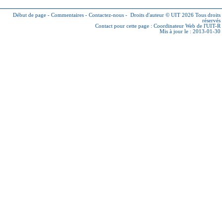
Début de page
-
Commentaires
-
Contactez-nous
-
Droits d'auteur © UIT 2026
Tous droits
réservés
Contact pour cette page :
Coordinateur Web de l'UIT-R
Mis à jour le : 2013-01-30