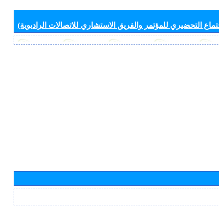
جتماع التحضيري للمؤتمر والفريق الاستشاري للاتصالات الراديوية)