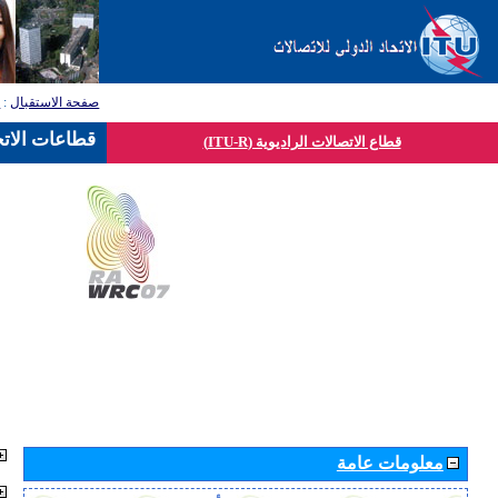
صفحة الاستقبال
:
ق
قطاعات الاتح
قطاع الاتصالات الراديوية (ITU-R)
معلومات عامة