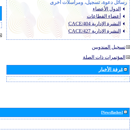
رسائل دعوة، تسجيل، ومراسلات أخرى
الدول الأعضاء
أعضاء القطاعات
النشرة الإدارية CACE/404
النشرة الإدارية CACE/427
تسجيل المندوبين
المؤتمرات ذات الصلة
غرفة الأخبار
[Newsflashes]