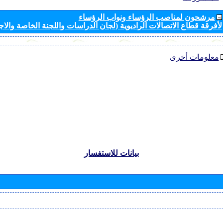
مرشحون لمناصب الرؤساء ونواب الرؤساء
لأفرقة قطاع الاتصالات الراديوية (لجان الدراسات واللجنة الخاصة والا
معلومات أخرى
بيانات للاستفسار