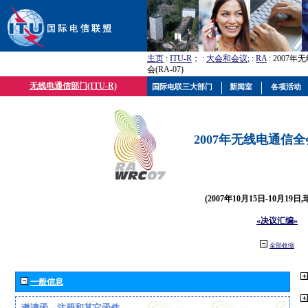
主页
:
ITU-R
； :
大会和会议
; :
RA
: 2007
会(RA-07)
无线电通信部门(ITU-R)
国际电联三大部门
新闻室
各项活动
2007年无线电通信全会(
(2007年10月15日-10月19日
«决议汇编»
全部收缩
一般信息
邀请函、注册和其它函件