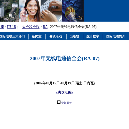
主页
:
ITU-R
； :
大会和会议
; :
RA
: 2007年无线电通信全会(RA-07)
国际电联三大部门
新闻室
各项活动
出版物
统计数字
国际电联简介
2007年无线电通信全会(RA-07)
(2007年10月15日-10月19日,瑞士,日内瓦)
«决议汇编»
全部展开