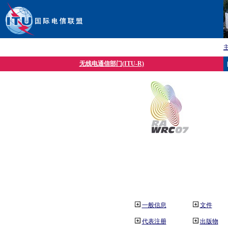
无线电通信部门(ITU-R)
一般信息
文件
代表注册
出版物