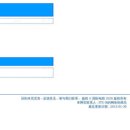
回到本页页首
-
反馈意见
-
请与我们联系
-
版权 © 国际电联 2026
版权所有
本网页联系人 :
ITU-R的网络协调员
最近更新日期 : 2013-01-30