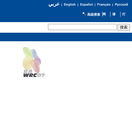
عربي
English
Español
Français
Русский
|
|
|
|
高级搜索