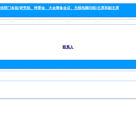
信部门各组(研究组、特委会、大会筹备会议、无线电顾问组)主席和副主席
联系人