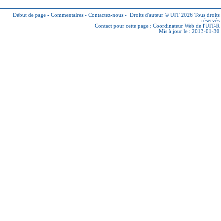
Début de page
-
Commentaires
-
Contactez-nous
-
Droits d'auteur © UIT 2026
Tous droits
réservés
Contact pour cette page :
Coordinateur Web de l'UIT-R
Mis à jour le : 2013-01-30