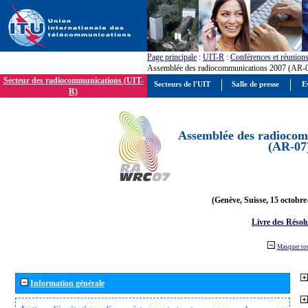
Page principale
:
UIT-R
:
Conférences et réunion
Assemblée des radiocommunications 2007 (AR-
Secteur des radiocommunications (UIT-
Secteurs de l'UIT
Salle de presse
E
R)
Assemblée des radiocom
(AR-07
(Genève, Suisse, 15 octobre
Livre des Résol
Masquer to
Information générale