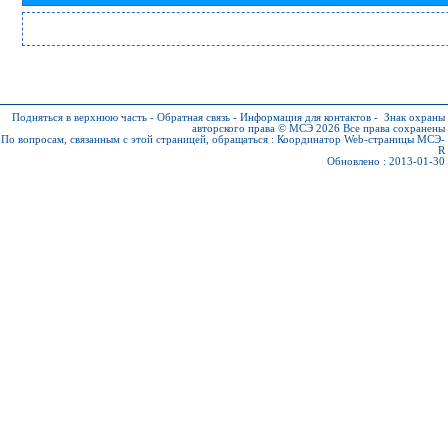
Подняться в верхнюю часть
-
Обратная связь
-
Информация для контактов
-
Знак охраны
авторского права © МСЭ 2026
Все права сохранены
По вопросам, связанным с этой страницей, обращаться :
Координатор Web-страницы МСЭ-
R
Обновлено : 2013-01-30