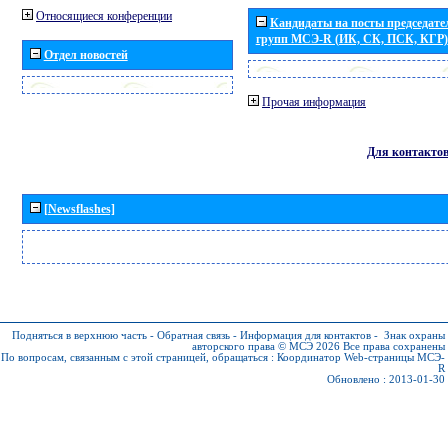
Относящиеся конференции
Кандидаты на посты председател
групп МСЭ-R (ИК, СК, ПСК, КГР)
Отдел новостей
Прочая информация
Для контакто
[Newsflashes]
Подняться в верхнюю часть
-
Обратная связь
-
Информация для контактов
-
Знак охраны
авторского права © МСЭ 2026
Все права сохранены
По вопросам, связанным с этой страницей, обращаться :
Координатор Web-страницы МСЭ-
R
Обновлено : 2013-01-30