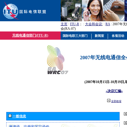
主页
:
ITU-R
； :
大会和会议
; :
RA
: 2007
会(RA-07)
无线电通信部门(ITU-R)
国际电联三大部门
新闻室
各项活动
2007年无线电通信全会(
(2007年10月15日-10月19日
«决议汇编»
全部收缩
一般信息
邀请函、注册和其它函件