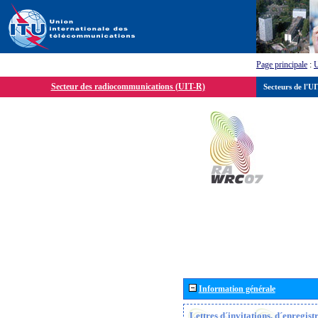
Page principale
:
Secteur des radiocommunications (UIT-R)
Secteurs de l'U
Information générale
Lettres d´invitations, d´enregis