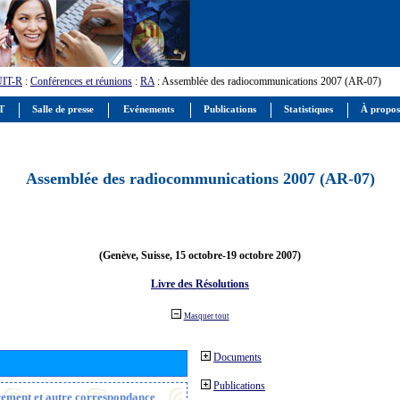
UIT-R
:
Conférences et réunions
:
RA
: Assemblée des radiocommunications 2007 (AR-07)
IT
Salle de presse
Evénements
Publications
Statistiques
À propos
Assemblée des radiocommunications 2007 (AR-07)
(Genève, Suisse, 15 octobre-19 octobre 2007)
Livre des Résolutions
Masquer tout
Documents
Publications
trement et autre correspondance