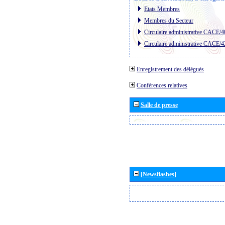
Etats Membres
Membres du Secteur
Circulaire administrative CACE/4
Circulaire administrative CACE/4
Enregistrement des délégués
Conférences relatives
Salle de presse
[Newsflashes]