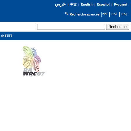
عربي
English
Español
Русский
|
中文
|
|
|
Recherche avancée
 de l'UIT