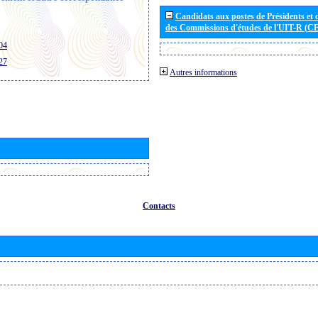
Candidats aux postes de Présidents et 
des Commissions d'études de l'UIT-R (C
04
27
Autres informations
Contacts