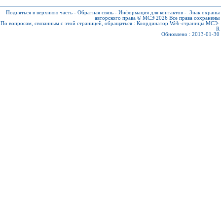
Подняться в верхнюю часть
-
Обратная связь
-
Информация для контактов
-
Знак охраны
авторского права © МСЭ 2026
Все права сохранены
По вопросам, связанным с этой страницей, обращаться :
Координатор Web-страницы МСЭ-
R
Обновлено : 2013-01-30