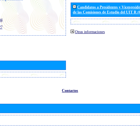
Candidatos a Presidentes y Vicepresid
de las Comisiones de Estudio del UIT R 
04
27
Otras informaciones
Contactos