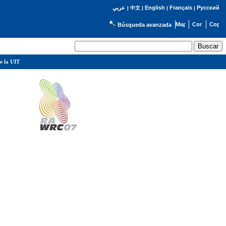
English
Français
Русский
عربي
|
中文
|
|
|
Búsqueda avanzada
e la UIT