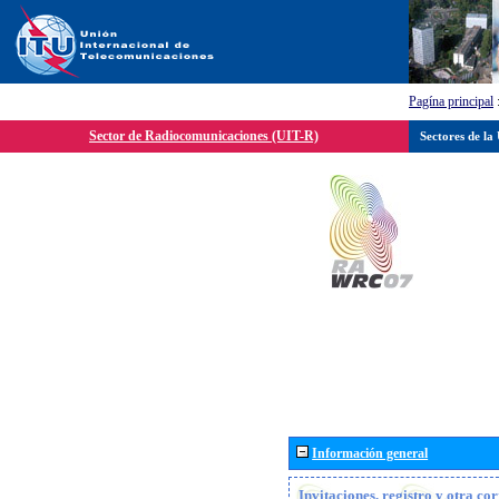
Pagína principal
Sector de Radiocomunicaciones (UIT-R)
Sectores de la
Información general
Invitaciones, registro y otra c