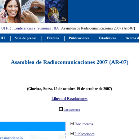
:
UIT-R
:
Conferencias y reuniones
:
RA
: Asamblea de Radiocomunicaciones 2007 (AR-07)
 UIT
Sala de prensa
Eventos
Publicaciones
Estadísticas
Acerca d
Asamblea de Radiocomunicaciones 2007 (AR-07)
(Ginebra, Suiza, 15 de octubre-19 de octubre de 2007)
Libro del Resoluciones
Contraer todo
Documentos
Publicaciones
orrespondencia