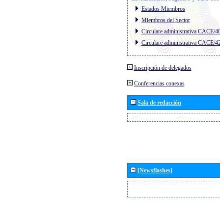
Estados Miembros
Miembros del Sector
Circulare administrativa CACE/4
Circulare administrativa CACE/4
Inscripción de delegados
Conferencias conexas
Sala de redacción
[Newsflashes]