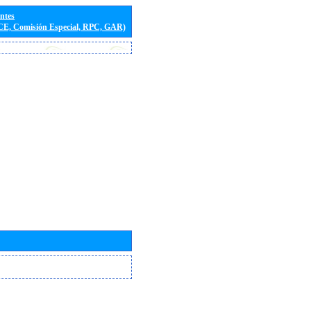
entes
(CE, Comisión Especial, RPC, GAR)