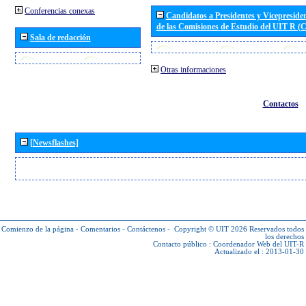
Conferencias conexas
Candidatos a Presidentes y Vicepreside
de las Comisiones de Estudio del UIT R 
Sala de redacción
Otras informaciones
Contactos
[Newsflashes]
Comienzo de la página
-
Comentarios
-
Contáctenos
-
Copyright © UIT 2026
Reservados todos
los derechos
Contacto público :
Coordenador Web del UIT-R
Actualizado el : 2013-01-30