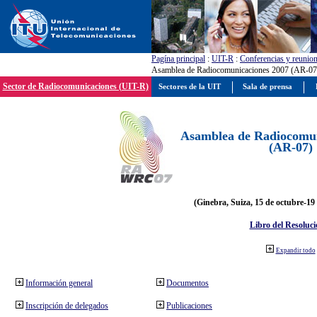
Pagína principal
:
UIT-R
:
Conferencias y reunio
Asamblea de Radiocomunicaciones 2007 (AR-07
Sector de Radiocomunicaciones (UIT-R)
Sectores de la UIT
Sala de prensa
Asamblea de Radiocomun
(AR-07)
(Ginebra, Suiza, 15 de octubre-19
Libro del Resoluci
Expandir todo
Información general
Documentos
Inscripción de delegados
Publicaciones