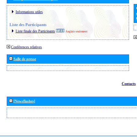
Informations utiles
Liste des Participants
Liste finale des Participants
Anglais seulement
Conférences relatives
Salle de presse
Contacts
[Newsflashes]