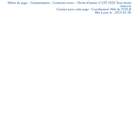
Début de page
-
Commentaires
-
Contactez-nous
-
Droits d'auteur © UIT 2026
Tous droits
réservés
Contact pour cette page :
Coordinateur Web de l'UIT-R
Mis à jour le : 2013-01-30