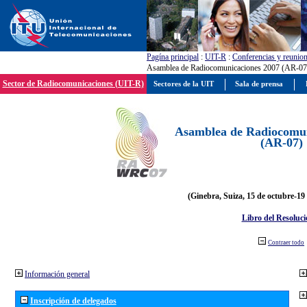
Pagína principal
:
UIT-R
:
Conferencias y reunio
Asamblea de Radiocomunicaciones 2007 (AR-07
Sector de Radiocomunicaciones (UIT-R)
Sectores de la UIT
Sala de prensa
Asamblea de Radiocomun
(AR-07)
(Ginebra, Suiza, 15 de octubre-19
Libro del Resoluci
Contraer todo
Información general
Inscripción de delegados