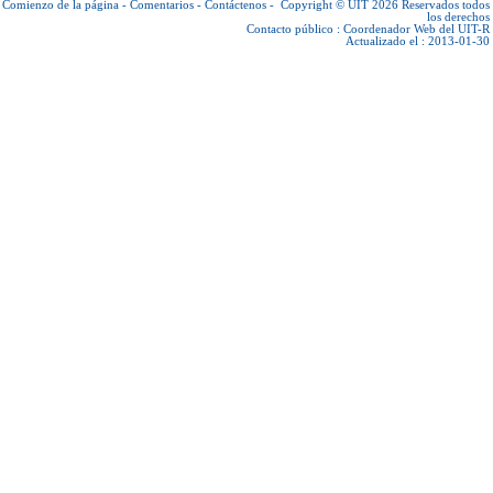
Comienzo de la página
-
Comentarios
-
Contáctenos
-
Copyright © UIT 2026
Reservados todos
los derechos
Contacto público :
Coordenador Web del UIT-R
Actualizado el : 2013-01-30