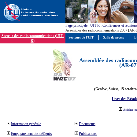
Page principale
:
UIT-R
:
Conférences et réunion
Assemblée des radiocommunications 2007 (AR-
Secteur des radiocommunications (UIT-
Secteurs de l'UIT
Salle de presse
E
R)
Assemblée des radiocom
(AR-07
(Genève, Suisse, 15 octobre
Livre des Résol
Afficher to
Information générale
Documents
Enregistrement des délégués
Publications