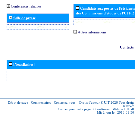
Conférences relatives
Candidats aux postes de Présidents 
des Commissions d'études de l'UIT-R
Salle de presse
Autres informations
Contacts
[Newsflashes]
Début de page
-
Commentaires
-
Contactez-nous
-
Droits d'auteur © UIT 2026
Tous droits
réservés
Contact pour cette page :
Coordinateur Web de l'UIT-R
Mis à jour le : 2013-01-30