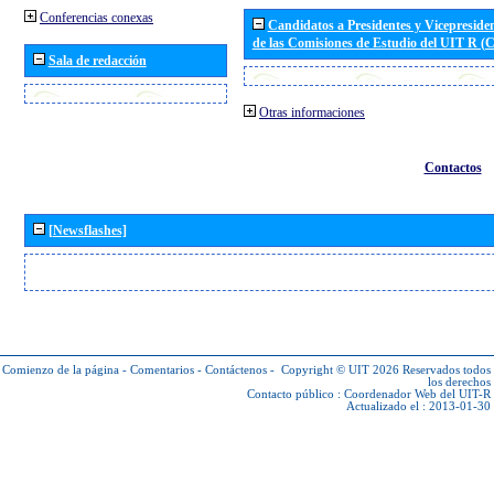
Conferencias conexas
Candidatos a Presidentes y Vicepreside
de las Comisiones de Estudio del UIT R 
Sala de redacción
Otras informaciones
Contactos
[Newsflashes]
Comienzo de la página
-
Comentarios
-
Contáctenos
-
Copyright © UIT 2026
Reservados todos
los derechos
Contacto público :
Coordenador Web del UIT-R
Actualizado el : 2013-01-30