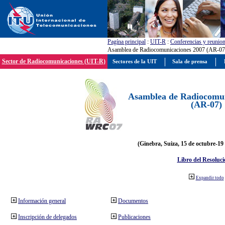
Pagína principal
:
UIT-R
:
Conferencias y reunio
Asamblea de Radiocomunicaciones 2007 (AR-07
Sector de Radiocomunicaciones (UIT-R)
Sectores de la UIT
Sala de prensa
Asamblea de Radiocomun
(AR-07)
(Ginebra, Suiza, 15 de octubre-19
Libro del Resoluci
Expandir todo
Información general
Documentos
Inscripción de delegados
Publicaciones