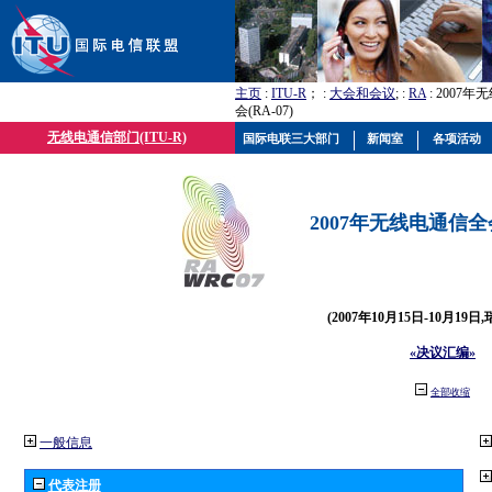
主页
:
ITU-R
； :
大会和会议
; :
RA
: 2007
会(RA-07)
无线电通信部门(ITU-R)
国际电联三大部门
新闻室
各项活动
2007年无线电通信全会(
(2007年10月15日-10月19日
«决议汇编»
全部收缩
一般信息
代表注册