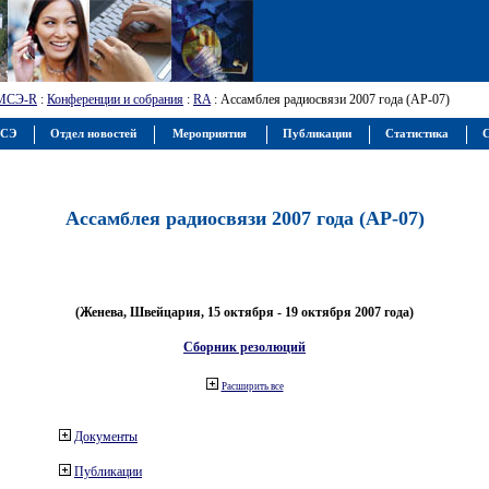
МСЭ-R
:
Конференции и собрания
:
RA
: Ассамблея радиосвязи 2007 года (АР-07)
МСЭ
Отдел новостей
Мероприятия
Публикации
Статистика
С
Ассамблея радиосвязи 2007 года (АР-07)
(Женева, Швейцария, 15 октября - 19 октября 2007 года)
Сборник резолюций
Расширить все
Документы
Публикации