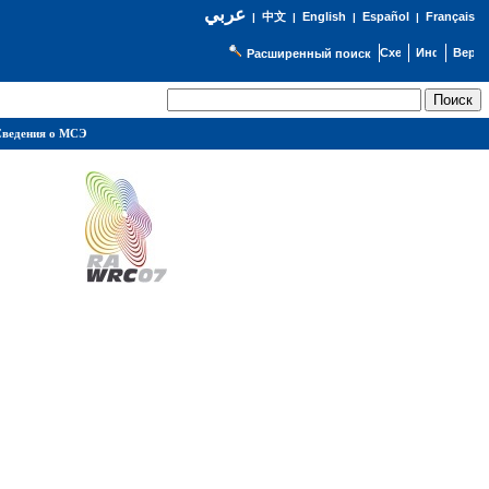
عربي
English
Español
Français
|
中文
|
|
|
Расширенный поиск
ведения о МСЭ