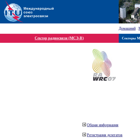
Домашний
:
Сектор радиосвязи (МСЭ-R)
Секторы 
Общая информация
Регистрация делегатов