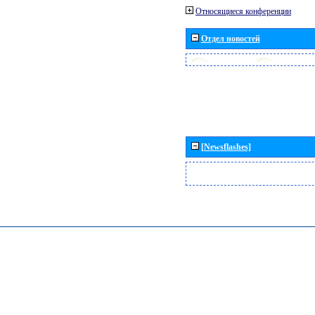
Относящиеся конференции
Отдел новостей
[Newsflashes]