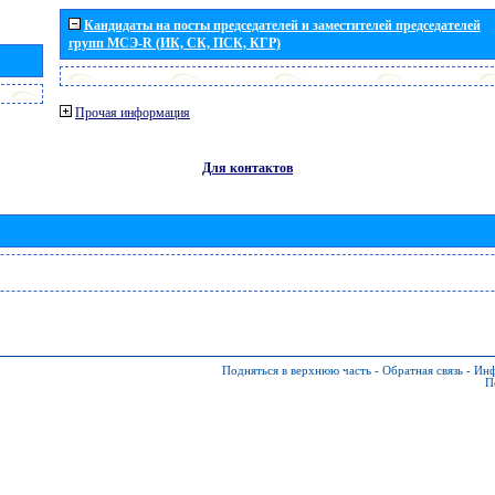
Кандидаты на посты председателей и заместителей председателей
групп МСЭ-R (ИК, СК, ПСК, КГР)
Прочая информация
Для контактов
Подняться в верхнюю часть
-
Обратная связь
-
Инф
П