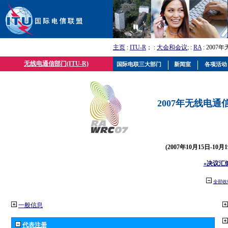
主页
:
ITU-R
； :
大会和会议
; :
RA
: 2007
无线电通信部门(ITU-R)
国际电联三大部门
新闻室
各项活动
2007年无线电通信
(2007年10月15日-10
«决议汇
全部收
一般信息
代表注册