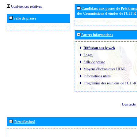
Conférences relatives
Candidats aux postes de Présidents 
des Commissions d'études de l'UIT-R
Salle de presse
Autres informations
Diffusion sur le web
Logos
Salle de presse
Moyens électroniques UIT-R
Informations utiles
Programme des réunions de l´UIT-R
Contacts
[Newsflashes]