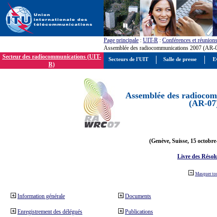
Page principale
:
UIT-R
:
Conférences et réunion
Assemblée des radiocommunications 2007 (AR-
Secteur des radiocommunications (UIT-
Secteurs de l'UIT
Salle de presse
E
R)
Assemblée des radiocom
(AR-07
(Genève, Suisse, 15 octobre
Livre des Résol
Masquer to
Information générale
Documents
Enregistrement des délégués
Publications