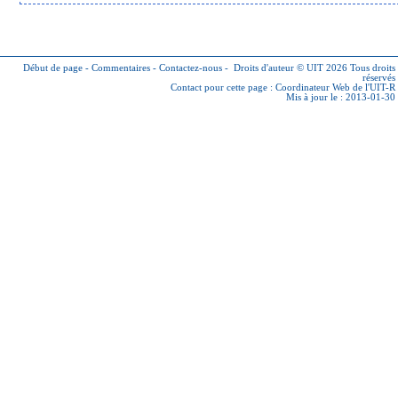
Début de page
-
Commentaires
-
Contactez-nous
-
Droits d'auteur © UIT 2026
Tous droits
réservés
Contact pour cette page :
Coordinateur Web de l'UIT-R
Mis à jour le : 2013-01-30