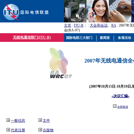
主页
:
ITU-R
； :
大会和会议
; :
RA
: 2007
会(RA-07)
无线电通信部门(ITU-R)
国际电联三大部门
新闻室
各项活动
2007年无线电通信全会(
(2007年10月15日-10月19日
«决议汇编»
全部收缩
一般信息
文件
代表注册
出版物