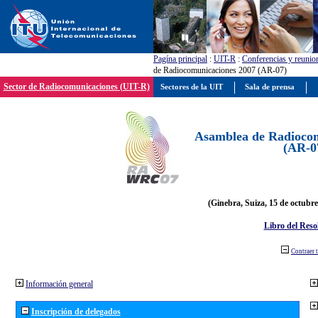
Pagína principal
:
UIT-R
:
Conferencias y reunio
de Radiocomunicaciones 2007 (AR-07)
Sector de Radiocomunicaciones (UIT-R)
Sectores de la UIT
Sala de prensa
Asamblea de Radiocom
(AR-0
(Ginebra, Suiza, 15 de octubre
Libro del Reso
Contraer 
Información general
Inscripción de delegados