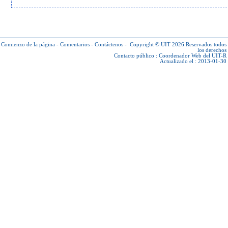
Comienzo de la página
-
Comentarios
-
Contáctenos
-
Copyright © UIT 2026
Reservados todos
los derechos
Contacto público :
Coordenador Web del UIT-R
Actualizado el : 2013-01-30