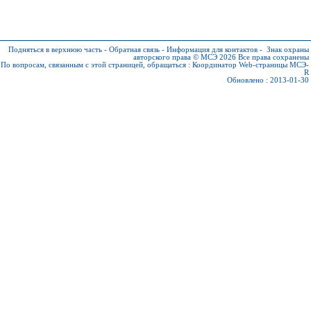
Подняться в верхнюю часть
-
Обратная связь
-
Информация для контактов
-
Знак охраны
авторского права © МСЭ 2026
Все права сохранены
По вопросам, связанным с этой страницей, обращаться :
Координатор Web-страницы МСЭ-
R
Обновлено : 2013-01-30