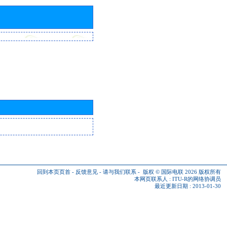
回到本页页首
-
反馈意见
-
请与我们联系
-
版权 © 国际电联 2026
版权所有
本网页联系人 :
ITU-R的网络协调员
最近更新日期 : 2013-01-30