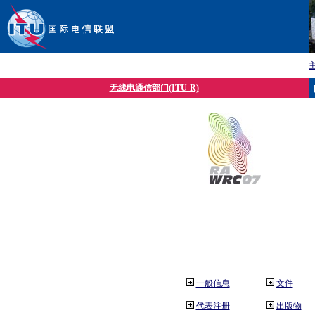
无线电通信部门(ITU-R)
一般信息
文件
代表注册
出版物