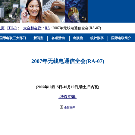
主页
:
ITU-R
； :
大会和会议
; :
RA
: 2007年无线电通信全会(RA-07)
国际电联三大部门
新闻室
各项活动
出版物
统计数字
国际电联简介
2007年无线电通信全会(RA-07)
(2007年10月15日-10月19日,瑞士,日内瓦)
«决议汇编»
全部展开