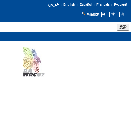
عربي
English
Español
Français
Русский
|
|
|
|
高级搜索