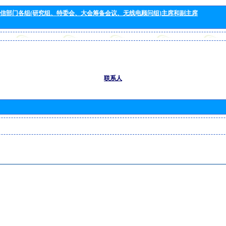
信部门各组(研究组、特委会、大会筹备会议、无线电顾问组)主席和副主席
联系人