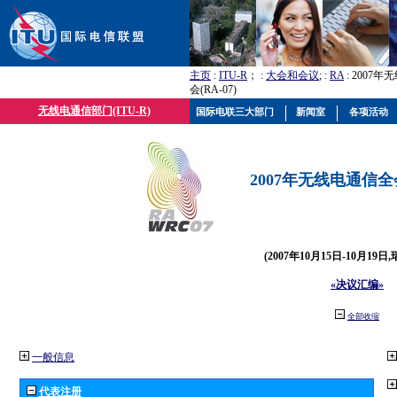
主页
:
ITU-R
； :
大会和会议
; :
RA
: 2007
会(RA-07)
无线电通信部门(ITU-R)
国际电联三大部门
新闻室
各项活动
2007年无线电通信全会(
(2007年10月15日-10月19日
«决议汇编»
全部收缩
一般信息
代表注册