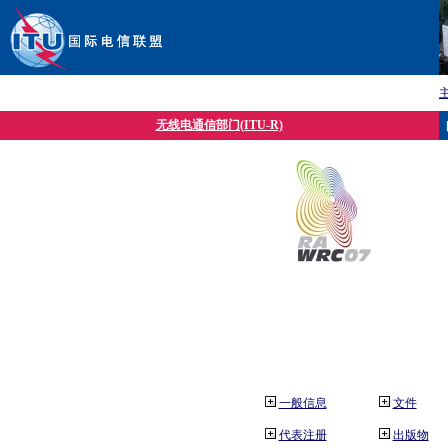
无线电通信部门(ITU-R)
一般信息
文件
代表注册
出版物