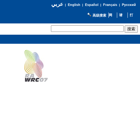
عربي
English
Español
Français
Русский
|
|
|
|
高级搜索