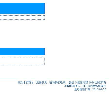
回到本页页首
-
反馈意见
-
请与我们联系
-
版权 © 国际电联 2026
版权所有
本网页联系人 :
ITU-R的网络协调员
最近更新日期 : 2013-01-30