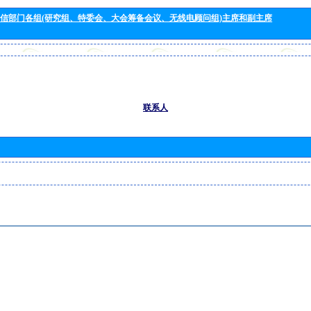
信部门各组(研究组、特委会、大会筹备会议、无线电顾问组)主席和副主席
联系人