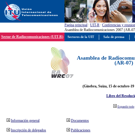
Pagína principal
:
UIT-R
:
Conferencias y reunio
Asamblea de Radiocomunicaciones 2007 (AR-07
Sector de Radiocomunicaciones (UIT-R)
Sectores de la UIT
Sala de prensa
Asamblea de Radiocomun
(AR-07)
(Ginebra, Suiza, 15 de octubre-19
Libro del Resoluci
Expandir todo
Información general
Documentos
Inscripción de delegados
Publicaciones