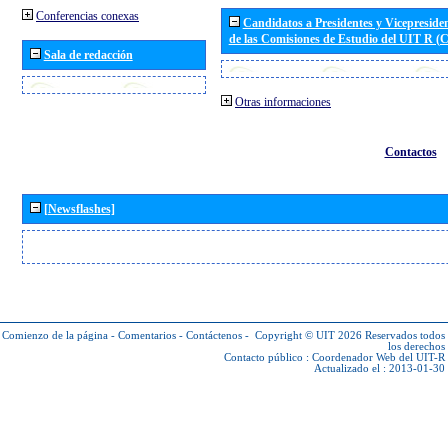
Conferencias conexas
Candidatos a Presidentes y Vicepreside
de las Comisiones de Estudio del UIT R 
Sala de redacción
Otras informaciones
Contactos
[Newsflashes]
Comienzo de la página
-
Comentarios
-
Contáctenos
-
Copyright © UIT 2026
Reservados todos
los derechos
Contacto público :
Coordenador Web del UIT-R
Actualizado el : 2013-01-30