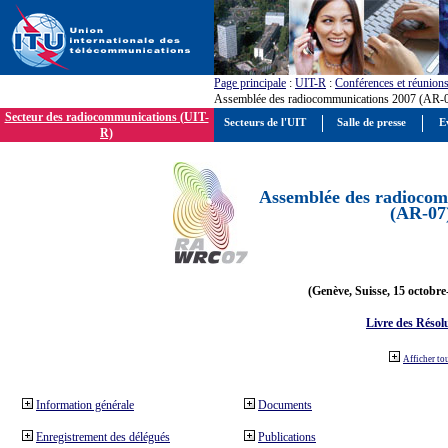
Page principale
:
UIT-R
:
Conférences et réunion
Assemblée des radiocommunications 2007 (AR-
Secteur des radiocommunications (UIT-
Secteurs de l'UIT
Salle de presse
E
R)
Assemblée des radiocom
(AR-07
(Genève, Suisse, 15 octobre
Livre des Résol
Afficher to
Information générale
Documents
Enregistrement des délégués
Publications