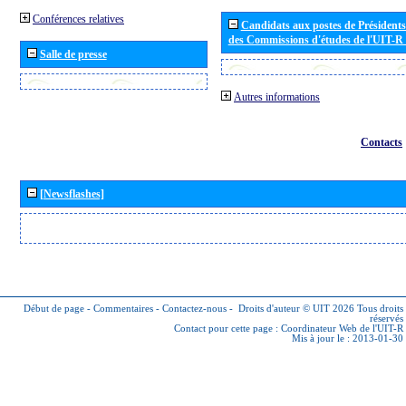
Conférences relatives
Candidats aux postes de Présidents 
des Commissions d'études de l'UIT-R
Salle de presse
Autres informations
Contacts
[Newsflashes]
Début de page
-
Commentaires
-
Contactez-nous
-
Droits d'auteur © UIT 2026
Tous droits
réservés
Contact pour cette page :
Coordinateur Web de l'UIT-R
Mis à jour le : 2013-01-30