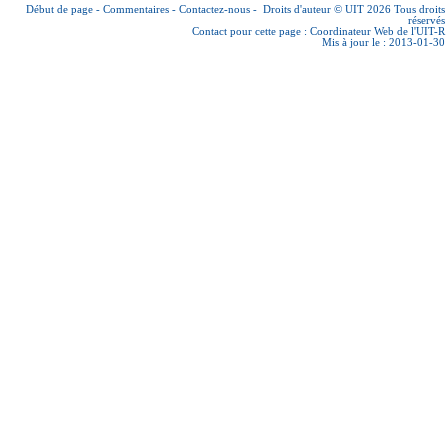
Début de page
-
Commentaires
-
Contactez-nous
-
Droits d'auteur © UIT 2026
Tous droits
réservés
Contact pour cette page :
Coordinateur Web de l'UIT-R
Mis à jour le : 2013-01-30