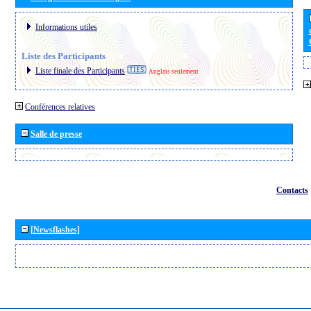
Informations utiles
Liste des Participants
Liste finale des Participants
Anglais seulement
Conférences relatives
Salle de presse
Contacts
[Newsflashes]