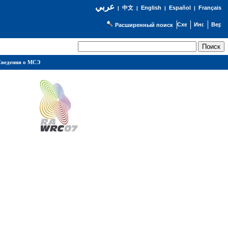
عربي
English
Español
Français
|
中文
|
|
|
Расширенный поиск
ведения о МСЭ