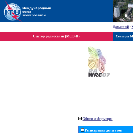
Домашний
:
Сектор радиосвязи (МСЭ-R)
Секторы 
Общая информация
Регистрация делегатов