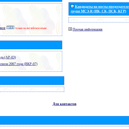
Кандидаты на посты председателей
групп МСЭ-R (ИК, СК, ПСК, КГР)
иков
только на английском языке
Прочая информация
да (АР-03)
связи 2007 года (ВКР-07)
Для контактов