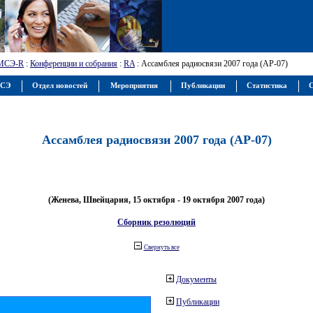
МСЭ-R
:
Конференции и собрания
:
RA
: Ассамблея радиосвязи 2007 года (АР-07)
МСЭ
Отдел новостей
Мероприятия
Публикации
Статистика
С
Ассамблея радиосвязи 2007 года (АР-07)
(Женева, Швейцария, 15 октября - 19 октября 2007 года)
Сборник резолюций
Свернуть все
Документы
Публикации