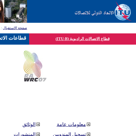
صفحة الاستقبال
:
ق
قطاعات الاتح
قطاع الاتصالات الراديوية (ITU-R)
معلومات عامة
الوثائق
تسجيل المندوبين
المنشورات