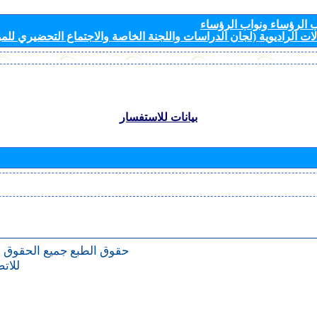
الرؤساء ونواب الرؤساء
ات الراديوية (لجان الدراسات واللجنة الخاصة والاجتماع التحضيري للمؤ
بيانات للاستفسار
حقوق الطبع
جميع الحقوق 
للات