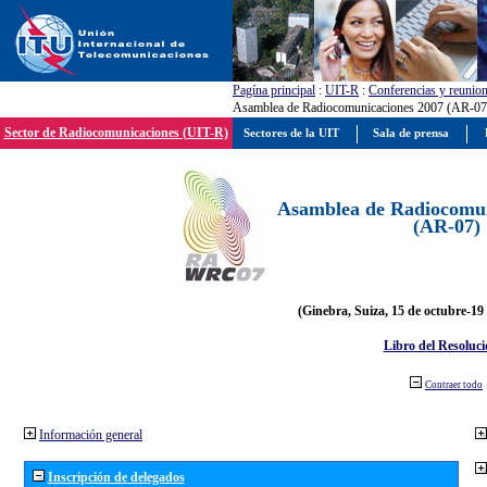
Pagína principal
:
UIT-R
:
Conferencias y reunio
Asamblea de Radiocomunicaciones 2007 (AR-07
Sector de Radiocomunicaciones (UIT-R)
Sectores de la UIT
Sala de prensa
Asamblea de Radiocomun
(AR-07)
(Ginebra, Suiza, 15 de octubre-19
Libro del Resoluci
Contraer todo
Información general
Inscripción de delegados