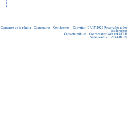
Comienzo de la página
-
Comentarios
-
Contáctenos
-
Copyright © UIT 2026
Reservados todos
los derechos
Contacto público :
Coordenador Web del UIT-R
Actualizado el : 2013-01-30