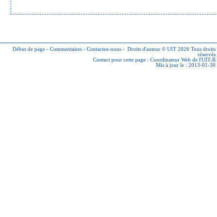
Début de page
-
Commentaires
-
Contactez-nous
-
Droits d'auteur © UIT 2026
Tous droits
réservés
Contact pour cette page :
Coordinateur Web de l'UIT-R
Mis à jour le : 2013-01-30