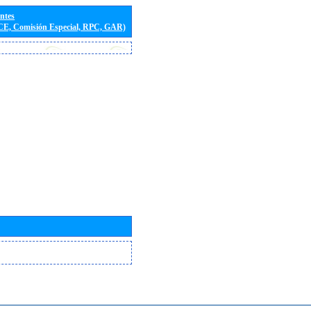
entes
(CE, Comisión Especial, RPC, GAR)