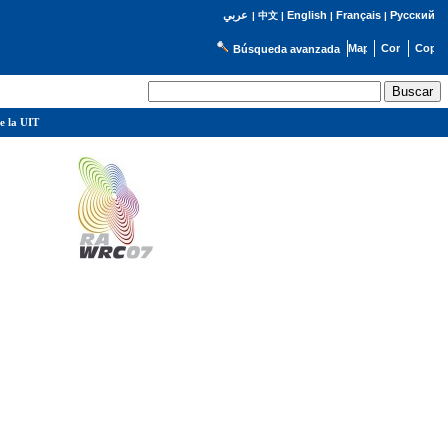
English
Français
Русский
عربي
|
中文
|
|
|
Búsqueda avanzada
e la UIT