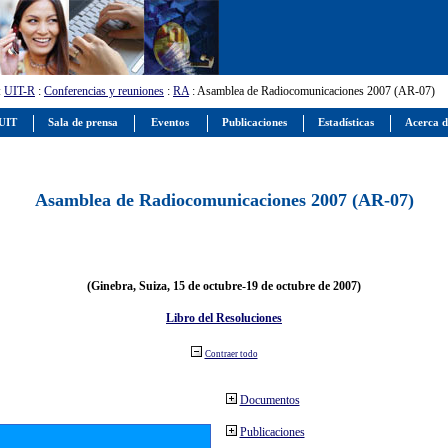
:
UIT-R
:
Conferencias y reuniones
:
RA
: Asamblea de Radiocomunicaciones 2007 (AR-07)
 UIT
Sala de prensa
Eventos
Publicaciones
Estadísticas
Acerca d
Asamblea de Radiocomunicaciones 2007 (AR-07)
(Ginebra, Suiza, 15 de octubre-19 de octubre de 2007)
Libro del Resoluciones
Contraer todo
Documentos
Publicaciones