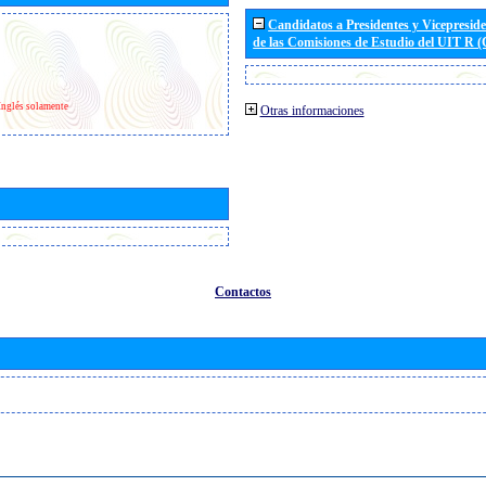
Candidatos a Presidentes y Vicepresid
de las Comisiones de Estudio del UIT R 
Inglés solamente
Otras informaciones
Contactos