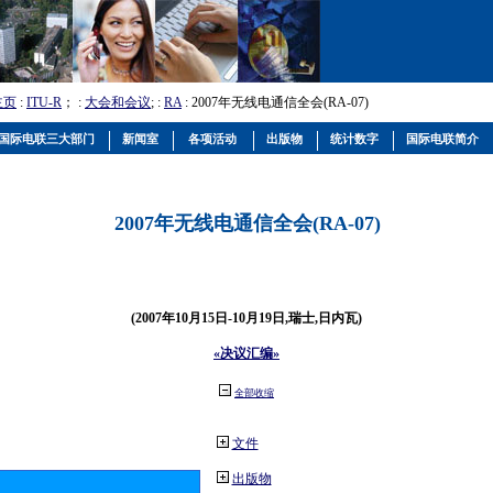
主页
:
ITU-R
； :
大会和会议
; :
RA
: 2007年无线电通信全会(RA-07)
国际电联三大部门
新闻室
各项活动
出版物
统计数字
国际电联简介
2007年无线电通信全会(RA-07)
(2007年10月15日-10月19日,瑞士,日内瓦)
«决议汇编»
全部收缩
文件
出版物