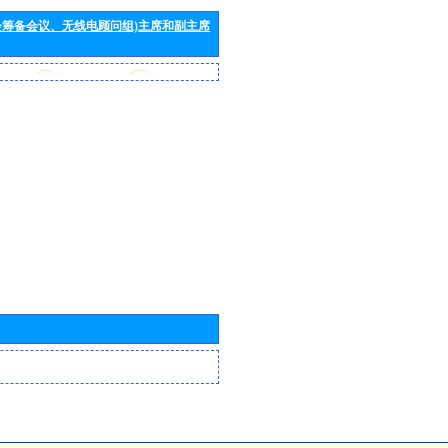
会筹备会议、无线电顾问组)主席和副主席