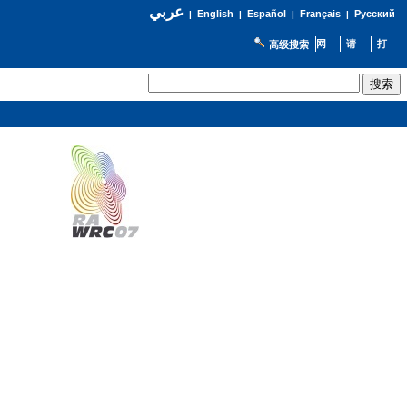
عربي
English
Español
Français
Русский
|
|
|
|
高级搜索